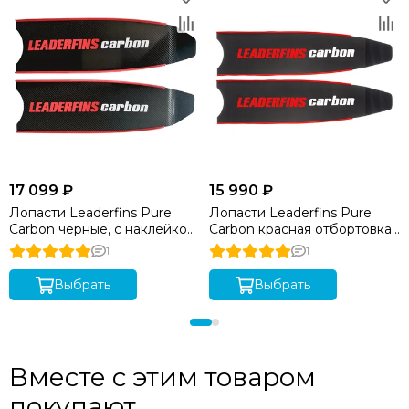
17 099 ₽
15 990 ₽
Лопасти Leaderfins Pure
Лопасти Leaderfins Pure
Carbon черные, с наклейкой,
Carbon красная отбортовка.
70 см 33°, красный борт
угол 33 градуса, длина 80 см
1
1
Выбрать
Выбрать
Вместе с этим товаром
покупают