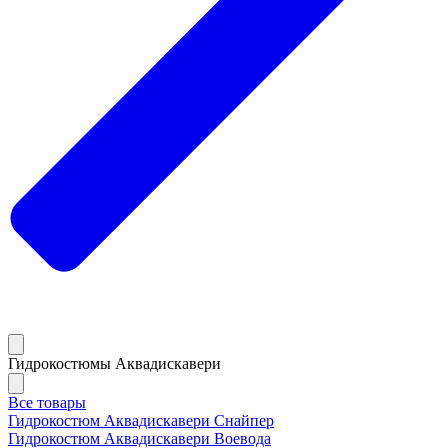
Гидрокостюмы Аквадискавери
Все товары
Гидрокостюм Аквадискавери Снайпер
Гидрокостюм Аквадискавери Воевода