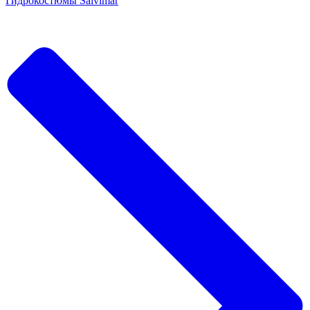
Гидрокостюмы Salvimar