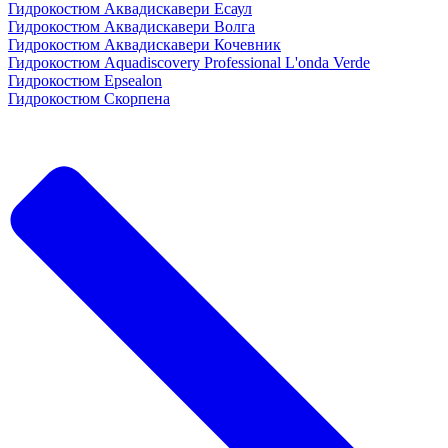
Гидрокостюм Аквадискавери Есаул
Гидрокостюм Аквадискавери Волга
Гидрокостюм Аквадискавери Кочевник
Гидрокостюм Aquadiscovery Professional L'onda Verde
Гидрокостюм Epsealon
Гидрокостюм Скорпена