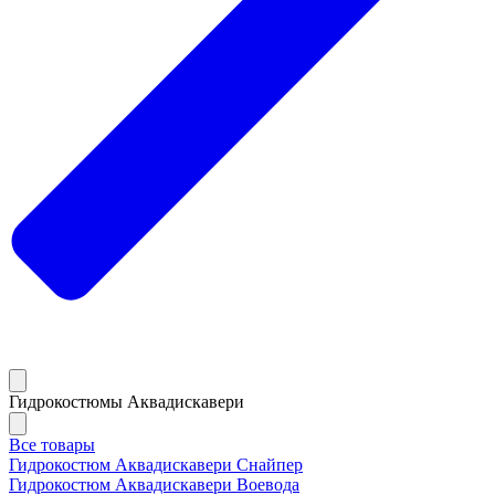
Гидрокостюмы Аквадискавери
Все товары
Гидрокостюм Аквадискавери Снайпер
Гидрокостюм Аквадискавери Воевода