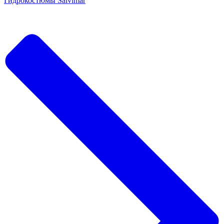
Гидрокостюмы Salvimar