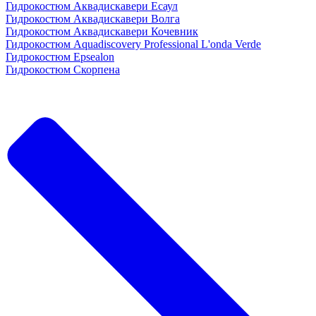
Гидрокостюм Аквадискавери Есаул
Гидрокостюм Аквадискавери Волга
Гидрокостюм Аквадискавери Кочевник
Гидрокостюм Aquadiscovery Professional L'onda Verde
Гидрокостюм Epsealon
Гидрокостюм Скорпена