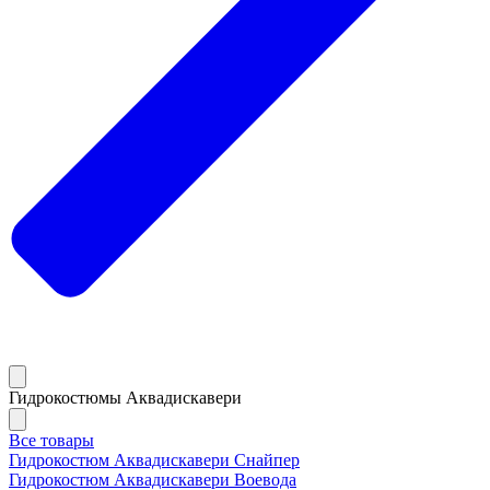
Гидрокостюмы Аквадискавери
Все товары
Гидрокостюм Аквадискавери Снайпер
Гидрокостюм Аквадискавери Воевода