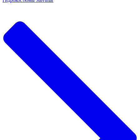
Гидрокостюмы Salvimar