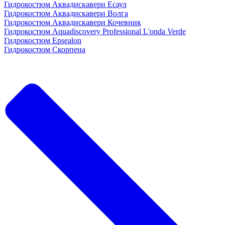
Гидрокостюм Аквадискавери Есаул
Гидрокостюм Аквадискавери Волга
Гидрокостюм Аквадискавери Кочевник
Гидрокостюм Aquadiscovery Professional L'onda Verde
Гидрокостюм Epsealon
Гидрокостюм Скорпена