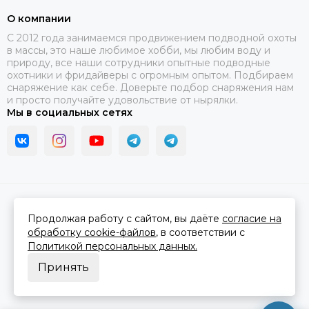
О компании
C 2012 года занимаемся продвижением подводной охоты
в массы, это наше любимое хобби, мы любим воду и
природу, все наши сотрудники опытные подводные
охотники и фридайверы с огромным опытом. Подбираем
снаряжение как себе. Доверьте подбор снаряжения нам
и просто получайте удовольствие от нырялки.
Мы в социальных сетях
2026 © В ластах.
Карта сайта
Сделано в
MOSK.STUDIO
для платформы
InSales
Продолжая работу с сайтом, вы даёте
согласие на
обработку cookie-файлов
, в соответствии с
Политикой персональных данных.
Принять