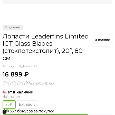
Лопасти Leaderfins Limited
ICT Glass Blades
(стеклотекстолит), 20°, 80
см
Артикул:
lidglasssoft25
16 899 ₽
Оставить отзыв
Нет в наличии
Жёсткость
soft
ExtraSoft
+337 бонусов за покупку