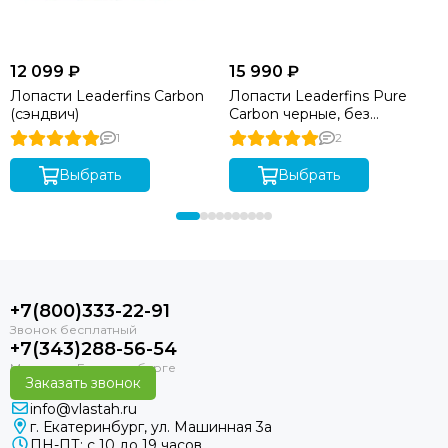
12 099 ₽
15 990 ₽
Лопасти Leaderfins Carbon
Лопасти Leaderfins Pure
(сэндвич)
Carbon черные, без
наклейки, 20°, длина 80 см
1
2
Выбрать
Выбрать
+7(800)333-22-91
+7(343)288-56-54
Заказать звонок
info@vlastah.ru
г. Екатеринбург, ул. Машинная 3а
ПН-ПТ: с 10 до 19 часов