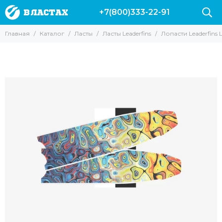
+7(800)333-22-91
Ласты
Главная
Каталог
Ласты
Ласты Leaderfins
Лопасти Leaderfins L
Все товары
Короткие ласты
Длинные ласты
Карбоновые ласты
Лопасти и калоши
Ласты Leaderfins
Калоши Leaderfins Forza