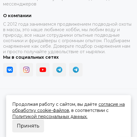
мессенджеров
О компании
C 2012 года занимаемся продвижением подводной охоты
в массы, это наше любимое хобби, мы любим воду и
природу, все наши сотрудники опытные подводные
охотники и фридайверы с огромным опытом. Подбираем
снаряжение как себе. Доверьте подбор снаряжения нам
и просто получайте удовольствие от нырялки.
Мы в социальных сетях
2026 © В ластах.
Карта сайта
Сделано в
MOSK.STUDIO
для платформы
InSales
Продолжая работу с сайтом, вы даёте
согласие на
обработку cookie-файлов
, в соответствии с
Политикой персональных данных.
Принять