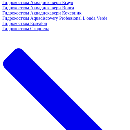
Гидрокостюм Аквадискавери Есаул
Гидрокостюм Аквадискавери Волга
Гидрокостюм Аквадискавери Кочевник
Гидрокостюм Aquadiscovery Professional L'onda Verde
Гидрокостюм Epsealon
Гидрокостюм Скорпена