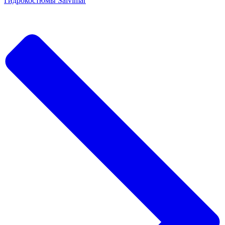
Гидрокостюмы Salvimar