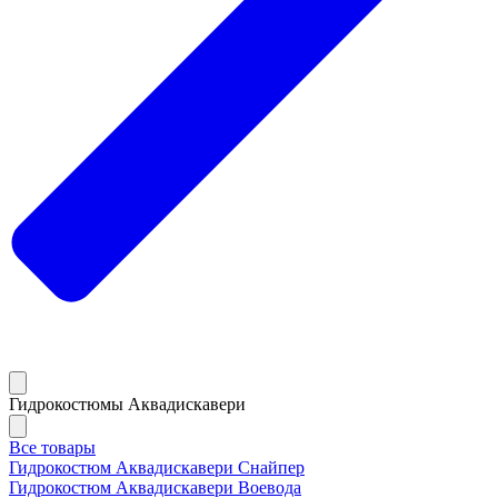
Гидрокостюмы Аквадискавери
Все товары
Гидрокостюм Аквадискавери Снайпер
Гидрокостюм Аквадискавери Воевода