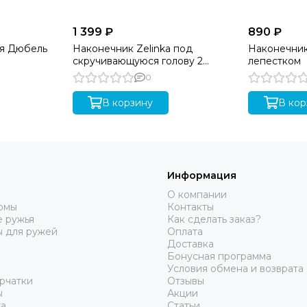
1 399 ₽
890 ₽
ая Дюбель
Наконечник Zelinka под
Наконечник
скручивающуюся голову 2
лепестком
лепестка
0
В корзину
В кор
Информация
О компании
юмы
Контакты
 ружья
Как сделать заказ?
ы для ружей
Оплата
Доставка
Бонусная программа
Условия обмена и возврата
рчатки
Отзывы
ы
Акции
а
Статьи