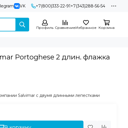
elegram
VK
+7(800)333-22-91
+7(343)288-56-54
Профиль
Сравнение
Избранное
Корзина
mar Portoghese 2 длин. флажка
мпании Salvimar с двумя длинными лепестками
В корзину