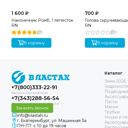
1 600 ₽
700 ₽
Наконечник Ромб, 1 лепесток
Голова скручивающ
RN
RN
1
0
В корзину
В корзину
Каталог
Зима 2026
Гидрокост
+7(800)333-22-91
Подводные
Аксессуар
+7(343)288-56-54
Ласты
Маски
Заказать звонок
Трубки
info@vlastah.ru
Носки и пе
г. Екатеринбург, ул. Машинная 3а
Аксессуар
ПН-ПТ: с 10 до 19 часов
Распродаж