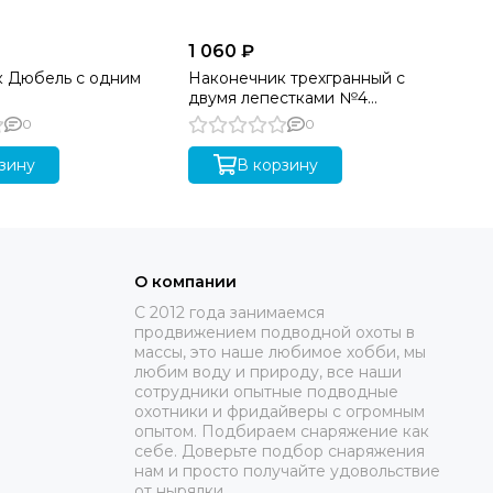
1 060 ₽
1 
 Дюбель с одним
Наконечник трехгранный с
На
двумя лепестками №4
кр
(скруч.голова)
0
0
зину
В корзину
О компании
C 2012 года занимаемся
продвижением подводной охоты в
массы, это наше любимое хобби, мы
любим воду и природу, все наши
сотрудники опытные подводные
охотники и фридайверы с огромным
опытом. Подбираем снаряжение как
себе. Доверьте подбор снаряжения
нам и просто получайте удовольствие
от нырялки.