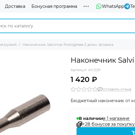
Доставка
Бонусная программа
WhatsApp
T
ля ружей
Наконечник Salvimar Portoghese 2 длин. флажка
Наконечник Salvi
Артикул:
AC029
1 420 ₽
Оставить отзыв
Бюджетный наконечник от ко
в 1 магазине
В наличии
+28 бонусов за покупку