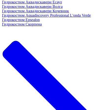
Гидрокостюм Аквадискавери Есаул
Гидрокостюм Аквадискавери Волга
Гидрокостюм Аквадискавери Кочевник
Гидрокостюм Aquadiscovery Professional L'onda Verde
Гидрокостюм Epsealon
Гидрокостюм Скорпена