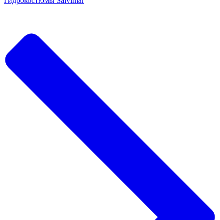
Гидрокостюмы Salvimar