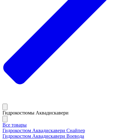
Гидрокостюмы Аквадискавери
Все товары
Гидрокостюм Аквадискавери Снайпер
Гидрокостюм Аквадискавери Воевода