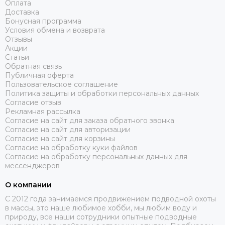
Оплата
Доставка
Для удобства прицеливания при стрельбе навскидку на верхней
Бонусная программа
части ресивера нанесена контрастная прицельная линия
Условия обмена и возврата
(пунктиром) которая хорошо видна боковым зрением даже при
Отзывы
слабом освещении или в мутной воде.
Акции
Статьи
Все длины ружья кроме 45см имеют положительную плавучесть
Обратная связь
без гарпуна. Если после выстрела выпустить ружьё из рук, то
Публичная оферта
оно всплывёт и ляжет горизонтально (рукоятью вниз) на
Пользовательское соглашение
Политика защиты и обработки персональных данных
поверхность воды, что говорит о его идеальной балансировке.
Согласие отзыв
Под водой, в заряженном состоянии ружье имеет
Рекламная рассылка
околонейтральную плавучесть, то есть его вес почти не
Согласие на сайт для заказа обратного звонка
ощущается, что в совокупности с оптимальной балансировкой
Согласие на сайт для авторизации
позволяет его обладателю получать удовольствие от
Согласие на сайт для корзины
подводной охоты весьма продолжительное время!
Согласие на обработку куки файлов
Согласие на обработку персональных данных для
Обратите внимание, что рекомендованное давление в ресивере
мессенджеров
- 21 атмосфера. Потому что мы уверены: интересная
подводная охота это доскональное знание своей добычи,
О компании
умение её выслеживать и совершенствование навыков по
C 2012 года занимаемся продвижением подводной охоты
сокращению дистанции выстрела, а не агрессивное увеличение
в массы, это наше любимое хобби, мы любим воду и
мощности и дальности стрельбы.
природу, все наши сотрудники опытные подводные