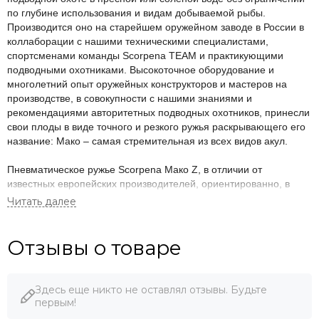
по глубине использования и видам добываемой рыбы.
Производится оно на старейшем оружейном заводе в России в
коллаборации с нашими техническими специалистами,
спортсменами команды Scorpena TEAM и практикующими
подводными охотниками. Высокоточное оборудование и
многолетний опыт оружейных конструкторов и мастеров на
производстве, в совокупности с нашими знаниями и
рекомендациями авторитетных подводных охотников, принесли
свои плоды в виде точного и резкого ружья раскрывающего его
название: Мако – самая стремительная из всех видов акул.
Пневматическое ружье Scorpena Мако Z, в отличии от
известных европейских производителей, ориентированно, в
первую очередь, на подводных охотников средней и северной
климатических зон, то есть для подавляющего большинства
водоёмов России и стран бывшего СССР.
Ствол ружья Scorpena Мако Z выполнен из высококачественной
Отзывы о товаре
нержавеющей стали с тщательной полировкой внутренней
поверхности, что в свою очередь приводит к лучшему
скольжению поршня и благоприятно влияет на резкость
Здесь еще никто не оставлял отзывы. Будьте
выстрела.
первым!
Внутренний диаметр ствола уменьшен до 11 мм, а гарпун имеет