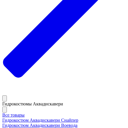
Гидрокостюмы Аквадискавери
Все товары
Гидрокостюм Аквадискавери Снайпер
Гидрокостюм Аквадискавери Воевода