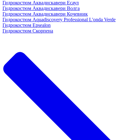
Гидрокостюм Аквадискавери Есаул
Гидрокостюм Аквадискавери Волга
Гидрокостюм Аквадискавери Кочевник
Гидрокостюм Aquadiscovery Professional L'onda Verde
Гидрокостюм Epsealon
Гидрокостюм Скорпена