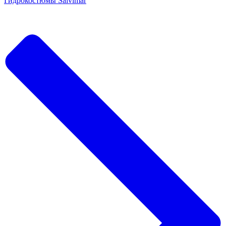
Гидрокостюмы Salvimar