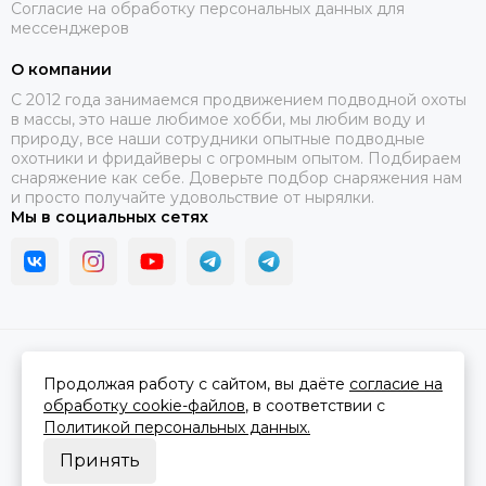
Согласие на обработку персональных данных для
мессенджеров
О компании
C 2012 года занимаемся продвижением подводной охоты
в массы, это наше любимое хобби, мы любим воду и
природу, все наши сотрудники опытные подводные
охотники и фридайверы с огромным опытом. Подбираем
снаряжение как себе. Доверьте подбор снаряжения нам
и просто получайте удовольствие от нырялки.
Мы в социальных сетях
2026 © В ластах.
Карта сайта
Сделано в
MOSK.STUDIO
для платформы
InSales
Продолжая работу с сайтом, вы даёте
согласие на
обработку cookie-файлов
, в соответствии с
Политикой персональных данных.
Принять