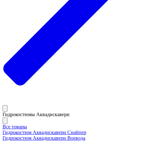
Гидрокостюмы Аквадискавери
Все товары
Гидрокостюм Аквадискавери Снайпер
Гидрокостюм Аквадискавери Воевода