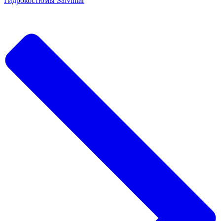
Гидрокостюмы Salvimar