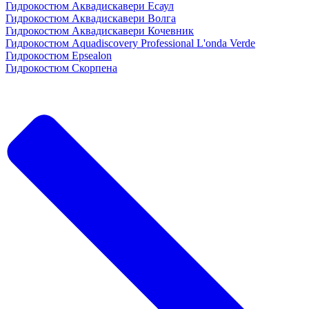
Гидрокостюм Аквадискавери Есаул
Гидрокостюм Аквадискавери Волга
Гидрокостюм Аквадискавери Кочевник
Гидрокостюм Aquadiscovery Professional L'onda Verde
Гидрокостюм Epsealon
Гидрокостюм Скорпена