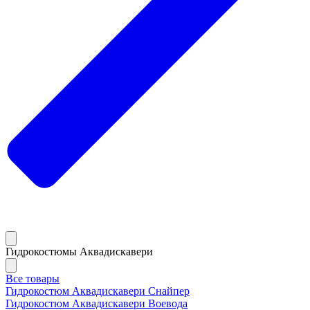
Гидрокостюмы Аквадискавери
Все товары
Гидрокостюм Аквадискавери Снайпер
Гидрокостюм Аквадискавери Воевода