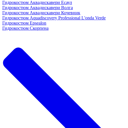
Гидрокостюм Аквадискавери Есаул
Гидрокостюм Аквадискавери Волга
Гидрокостюм Аквадискавери Кочевник
Гидрокостюм Aquadiscovery Professional L'onda Verde
Гидрокостюм Epsealon
Гидрокостюм Скорпена