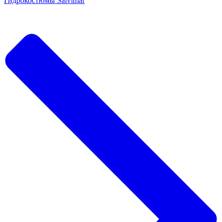
Гидрокостюмы Salvimar