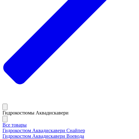
Гидрокостюмы Аквадискавери
Все товары
Гидрокостюм Аквадискавери Снайпер
Гидрокостюм Аквадискавери Воевода