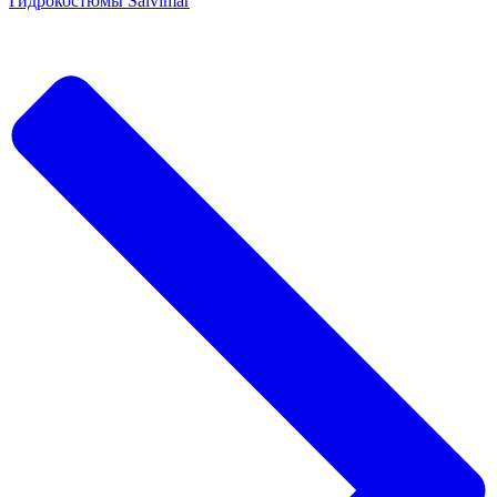
Гидрокостюмы Salvimar