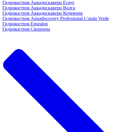
Гидрокостюм Аквадискавери Есаул
Гидрокостюм Аквадискавери Волга
Гидрокостюм Аквадискавери Кочевник
Гидрокостюм Aquadiscovery Professional L'onda Verde
Гидрокостюм Epsealon
Гидрокостюм Скорпена