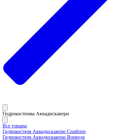
Гидрокостюмы Аквадискавери
Все товары
Гидрокостюм Аквадискавери Снайпер
Гидрокостюм Аквадискавери Воевода