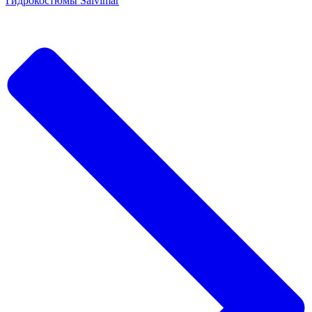
Гидрокостюмы Salvimar