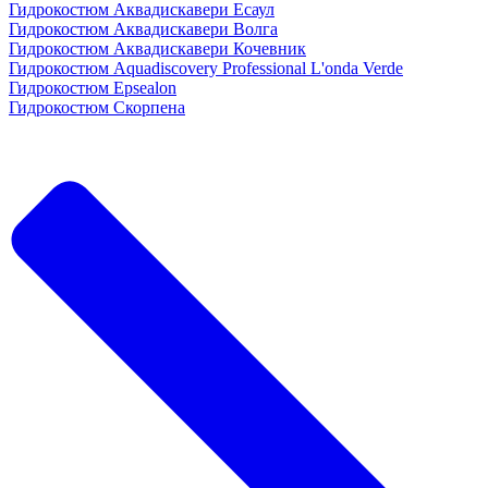
Гидрокостюм Аквадискавери Есаул
Гидрокостюм Аквадискавери Волга
Гидрокостюм Аквадискавери Кочевник
Гидрокостюм Aquadiscovery Professional L'onda Verde
Гидрокостюм Epsealon
Гидрокостюм Скорпена