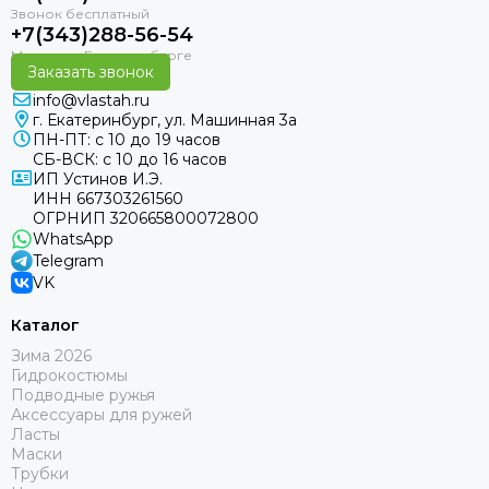
+7(343)288-56-54
Заказать звонок
info@vlastah.ru
г. Екатеринбург, ул. Машинная 3а
ПН-ПТ: с 10 до 19 часов
СБ-ВСК: с 10 до 16 часов
ИП Устинов И.Э.
ИНН 667303261560
ОГРНИП 320665800072800
WhatsApp
Telegram
VK
Каталог
Зима 2026
Гидрокостюмы
Подводные ружья
Аксессуары для ружей
Ласты
Маски
Трубки