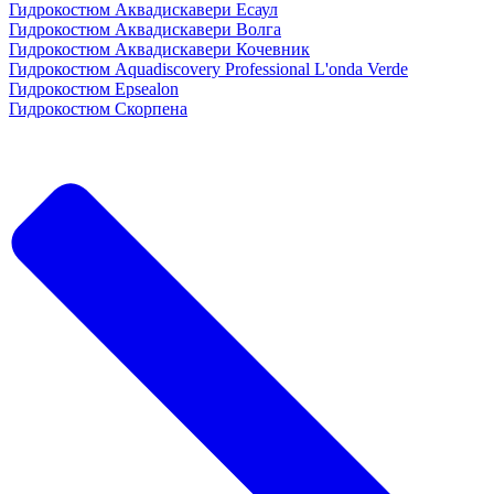
Гидрокостюм Аквадискавери Есаул
Гидрокостюм Аквадискавери Волга
Гидрокостюм Аквадискавери Кочевник
Гидрокостюм Aquadiscovery Professional L'onda Verde
Гидрокостюм Epsealon
Гидрокостюм Скорпена