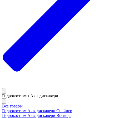
Гидрокостюмы Аквадискавери
Все товары
Гидрокостюм Аквадискавери Снайпер
Гидрокостюм Аквадискавери Воевода