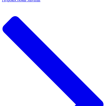
Гидрокостюмы Salvimar