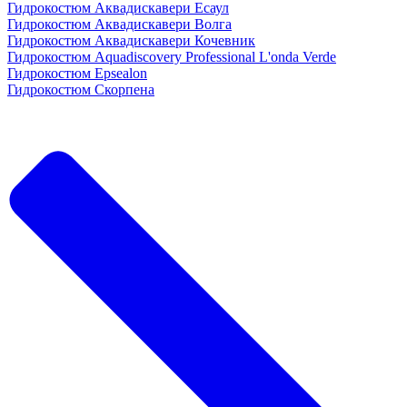
Гидрокостюм Аквадискавери Есаул
Гидрокостюм Аквадискавери Волга
Гидрокостюм Аквадискавери Кочевник
Гидрокостюм Aquadiscovery Professional L'onda Verde
Гидрокостюм Epsealon
Гидрокостюм Скорпена