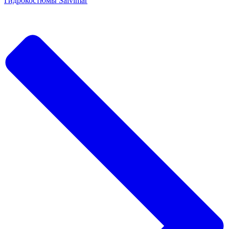
Гидрокостюмы Salvimar