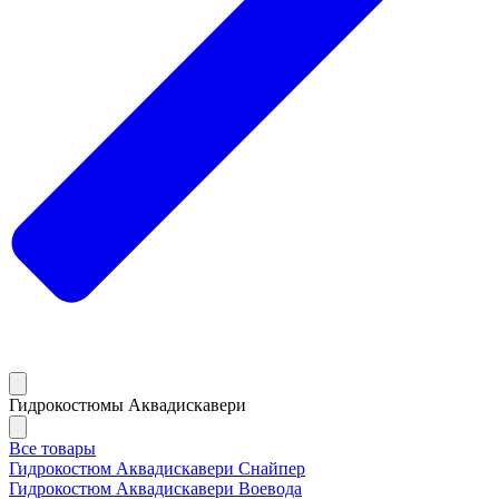
Гидрокостюмы Аквадискавери
Все товары
Гидрокостюм Аквадискавери Снайпер
Гидрокостюм Аквадискавери Воевода