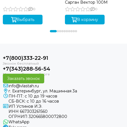
Сарган Вектор 100М
0
0
Выбрать
В корзину
+7(800)333-22-91
+7(343)288-56-54
Заказать звонок
info@vlastah.ru
г. Екатеринбург, ул. Машинная 3а
ПН-ПТ: с 10 до 19 часов
СБ-ВСК: с 10 до 16 часов
ИП Устинов И.Э.
ИНН 667303261560
ОГРНИП 320665800072800
WhatsApp