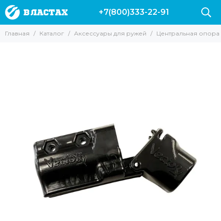
+7(800)333-22-91
Аксессуары для ружей
Главная
Каталог
Аксессуары для ружей
Центральная опора 
Все товары
Гарпуны
Наконечники для ружей
Катушки
Лини
Прочие для ружей
Запасные части и аксессуары для ружей Пеленгас
Аксессуары для арбалетов
Чехлы для ружей
Линесбрасыватели