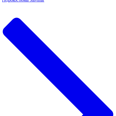
Гидрокостюмы Salvimar