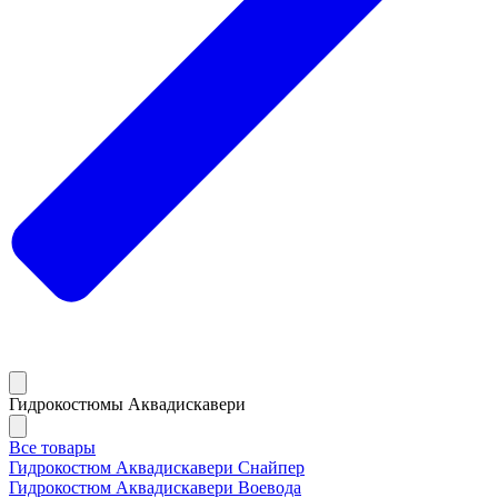
Гидрокостюмы Аквадискавери
Все товары
Гидрокостюм Аквадискавери Снайпер
Гидрокостюм Аквадискавери Воевода