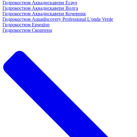
Гидрокостюм Аквадискавери Есаул
Гидрокостюм Аквадискавери Волга
Гидрокостюм Аквадискавери Кочевник
Гидрокостюм Aquadiscovery Professional L'onda Verde
Гидрокостюм Epsealon
Гидрокостюм Скорпена