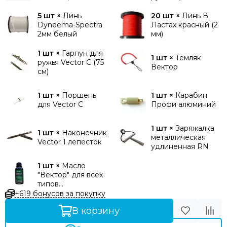
Анод 750 (2/3)
5 шт ×
Линь
20 шт ×
Линь В
Dyneema-Spectra
Ластах красный (2
2мм белый
мм)
1 шт ×
Гарпун для
1 шт ×
Темляк
ружья Vector C (75
Вектор
см)
1 шт ×
Поршень
1 шт ×
Карабин
для Vector C
Профи алюминий
1 шт ×
Заряжалка
1 шт ×
Наконечник
металлическая
Vector 1 лепесток
удлиненная RN
1 шт ×
Масло
"Вектор" для всех
типов
пневматических
+619 бонусов за покупку
ружей
В корзину