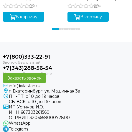
голова
0
0
В корзину
В корзину
+7(800)333-22-91
+7(343)288-56-54
Заказать звонок
info@vlastah.ru
г. Екатеринбург, ул. Машинная 3а
ПН-ПТ: с 10 до 19 часов
СБ-ВСК: с 10 до 16 часов
ИП Устинов И.Э.
ИНН 667303261560
ОГРНИП 320665800072800
WhatsApp
Telegram