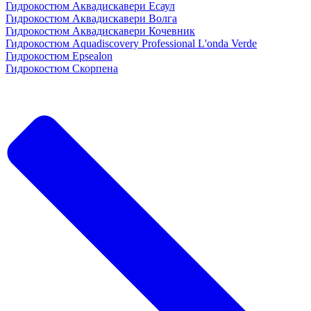
Гидрокостюм Аквадискавери Есаул
Гидрокостюм Аквадискавери Волга
Гидрокостюм Аквадискавери Кочевник
Гидрокостюм Aquadiscovery Professional L'onda Verde
Гидрокостюм Epsealon
Гидрокостюм Скорпена