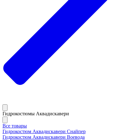
Гидрокостюмы Аквадискавери
Все товары
Гидрокостюм Аквадискавери Снайпер
Гидрокостюм Аквадискавери Воевода