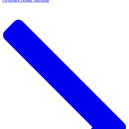
Гидрокостюмы Salvimar