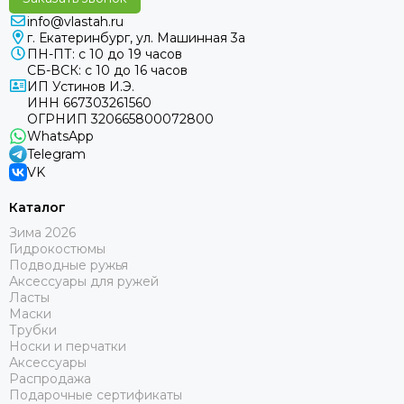
info@vlastah.ru
г. Екатеринбург, ул. Машинная 3а
ПН-ПТ: с 10 до 19 часов
СБ-ВСК: с 10 до 16 часов
ИП Устинов И.Э.
ИНН 667303261560
ОГРНИП 320665800072800
WhatsApp
Telegram
VK
Каталог
Зима 2026
Гидрокостюмы
Подводные ружья
Аксессуары для ружей
Ласты
Маски
Трубки
Носки и перчатки
Аксессуары
Распродажа
Подарочные сертификаты