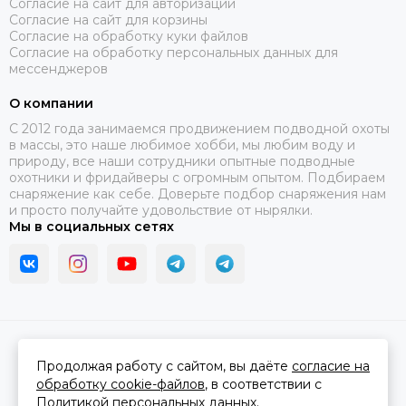
Согласие на сайт для авторизации
Согласие на сайт для корзины
Согласие на обработку куки файлов
Согласие на обработку персональных данных для
мессенджеров
О компании
C 2012 года занимаемся продвижением подводной охоты
в массы, это наше любимое хобби, мы любим воду и
природу, все наши сотрудники опытные подводные
охотники и фридайверы с огромным опытом. Подбираем
снаряжение как себе. Доверьте подбор снаряжения нам
и просто получайте удовольствие от нырялки.
Мы в социальных сетях
2026 © В ластах.
Карта сайта
Сделано в
MOSK.STUDIO
для платформы
InSales
Продолжая работу с сайтом, вы даёте
согласие на
обработку cookie-файлов
, в соответствии с
Политикой персональных данных.