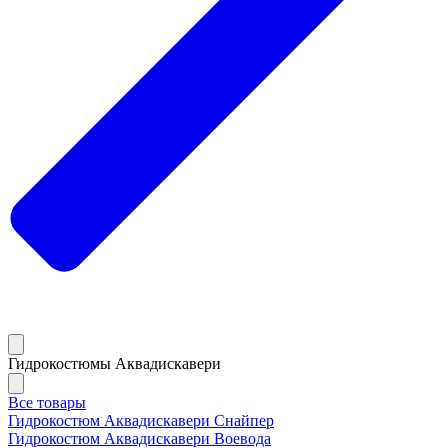
Гидрокостюмы Аквадискавери
Все товары
Гидрокостюм Аквадискавери Снайпер
Гидрокостюм Аквадискавери Воевода