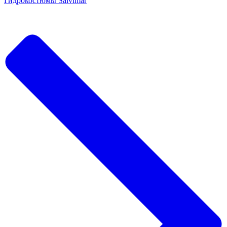
Гидрокостюмы Salvimar