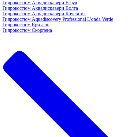
Гидрокостюм Аквадискавери Есаул
Гидрокостюм Аквадискавери Волга
Гидрокостюм Аквадискавери Кочевник
Гидрокостюм Aquadiscovery Professional L'onda Verde
Гидрокостюм Epsealon
Гидрокостюм Скорпена