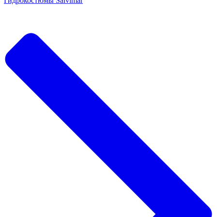
Гидрокостюмы Salvimar