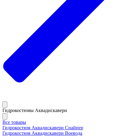
Гидрокостюмы Аквадискавери
Все товары
Гидрокостюм Аквадискавери Снайпер
Гидрокостюм Аквадискавери Воевода