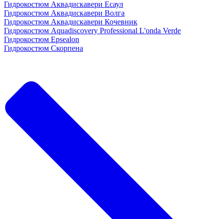
Гидрокостюм Аквадискавери Есаул
Гидрокостюм Аквадискавери Волга
Гидрокостюм Аквадискавери Кочевник
Гидрокостюм Aquadiscovery Professional L'onda Verde
Гидрокостюм Epsealon
Гидрокостюм Скорпена