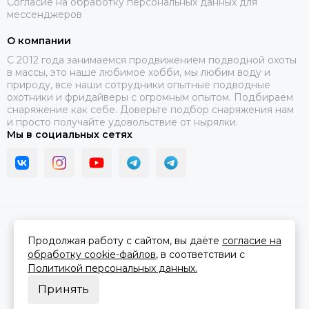
Согласие на обработку персональных данных для
мессенджеров
О компании
C 2012 года занимаемся продвижением подводной охоты
в массы, это наше любимое хобби, мы любим воду и
природу, все наши сотрудники опытные подводные
охотники и фридайверы с огромным опытом. Подбираем
снаряжение как себе. Доверьте подбор снаряжения нам
и просто получайте удовольствие от нырялки.
Мы в социальных сетях
2026 © В ластах.
Карта сайта
Сделано в
MOSK.STUDIO
для платформы
InSales
Продолжая работу с сайтом, вы даёте
согласие на
обработку cookie-файлов
, в соответствии с
Политикой персональных данных.
Принять