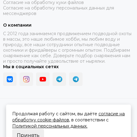
Согласие на обработку куки файлов
Согласие на обработку персональных данных для
мессенджеров
О компании
C 2012 года занимаемся продвижением подводной охоты
в массы, это наше любимое хобби, мы любим воду и
природу, все наши сотрудники опытные подводные
охотники и фридайверы с огромным опытом. Подбираем
снаряжение как себе. Доверьте подбор снаряжения нам
и просто получайте удовольствие от нырялки.
Мы в социальных сетях
2026 © В ластах.
Карта сайта
Сделано в
MOSK.STUDIO
для платформы
InSales
Продолжая работу с сайтом, вы даёте
согласие на
обработку cookie-файлов
, в соответствии с
Политикой персональных данных.
Принять