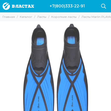
+7(800)333-22-91
Ласты
Главная
Каталог
Ласты
Короткие ласты
Ласты Marlin PLAY
Все товары
Короткие ласты
Длинные ласты
Карбоновые ласты
Лопасти и калоши
Ласты Leaderfins
Калоши Leaderfins Forza