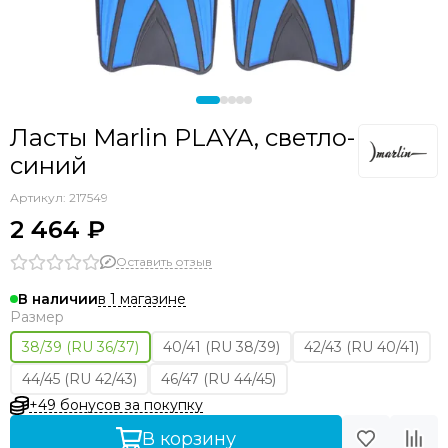
Ласты Marlin PLAYA, светло-
синий
Артикул:
217549
2 464 ₽
Оставить отзыв
в 1 магазине
В наличии
Размер
38/39 (RU 36/37)
40/41 (RU 38/39)
42/43 (RU 40/41)
44/45 (RU 42/43)
46/47 (RU 44/45)
+49 бонусов за покупку
В корзину