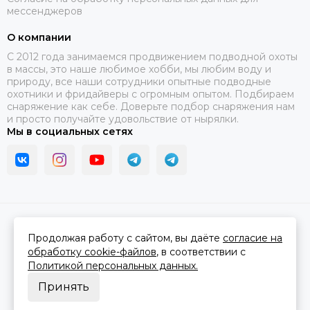
мессенджеров
О компании
C 2012 года занимаемся продвижением подводной охоты
в массы, это наше любимое хобби, мы любим воду и
природу, все наши сотрудники опытные подводные
охотники и фридайверы с огромным опытом. Подбираем
снаряжение как себе. Доверьте подбор снаряжения нам
и просто получайте удовольствие от нырялки.
Мы в социальных сетях
2026 © В ластах.
Карта сайта
Сделано в
MOSK.STUDIO
для платформы
InSales
Продолжая работу с сайтом, вы даёте
согласие на
обработку cookie-файлов
, в соответствии с
Политикой персональных данных.
Принять