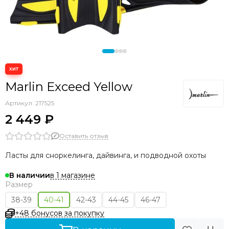
Marlin Exceed Yellow
Артикул:
217525
2 449 ₽
Оставить отзыв
Ласты для сноркелинга, дайвинга, и подводной охоты
в 1 магазине
В наличии
Размер
38-39
40-41
42-43
44-45
46-47
+48 бонусов за покупку