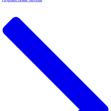
Гидрокостюмы Salvimar