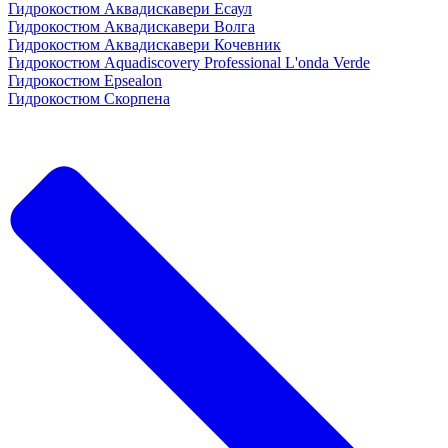
Гидрокостюм Аквадискавери Есаул
Гидрокостюм Аквадискавери Волга
Гидрокостюм Аквадискавери Кочевник
Гидрокостюм Aquadiscovery Professional L'onda Verde
Гидрокостюм Epsealon
Гидрокостюм Скорпена