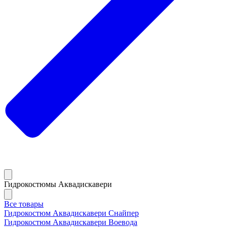
Гидрокостюмы Аквадискавери
Все товары
Гидрокостюм Аквадискавери Снайпер
Гидрокостюм Аквадискавери Воевода