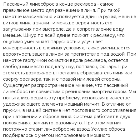
Пассивный линесброс в конце ресивера - самое
правильное место для размещения линя. При такой
намотке максимально используется длинна ружья, меньше
витков линя, а значит и меньше вероятность его
запутывания при выстреле, да и сопротивление воду
меньше. Шнур по всей длине прижат к ресиверу, что
ощутимо уменьшает парусность и улучшает
маневренность в сложных условиях, также уменьшается
вероятность зацепа линем за препятствие под водой. При
намотке гарпунной оснастки вдоль ресивера, остается
свободным место под катушку, поплавок, фонарь. При
этом есть возможность поставить сбрасыватель линя как
сверху ресивера, так и с правой или левой стороны.
Существует распространенное мнение, что пассивный
линесброс не совместим с резиновым амортизатором. Мы
попытались решить эту проблему, используя в качестве
удерживающего элемента мощный магнит. В отличие от
пружин, в нашей системе нет постоянного сопротивления
при натяжении и сбросе линя. Система работает в двух
положениях: замкнуто, разомкнуто. При этом магнит
постоянно ставит линесброс на взвод Усилие сброса
подбиралось с учетом использования мощного