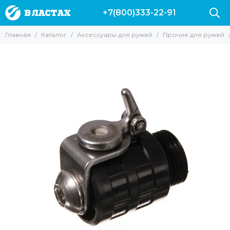
+7(800)333-22-91
Аксессуары для ружей
Главная
Каталог
Аксессуары для ружей
Прочие для ружей
Все товары
Гарпуны
Наконечники для ружей
Катушки
Лини
Прочие для ружей
Запасные части и аксессуары для ружей Пеленгас
Аксессуары для арбалетов
Чехлы для ружей
Линесбрасыватели