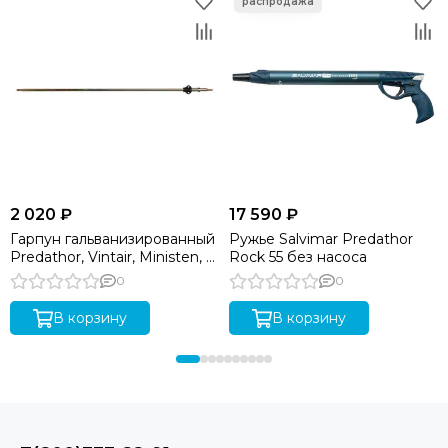
2 020 ₽
17 590 ₽
Гарпун гальванизированный
Ружье Salvimar Predathor
Predathor, Vintair, Ministen, ø
Rock 55 без насоса
8.0 мм
0
0
В корзину
В корзину