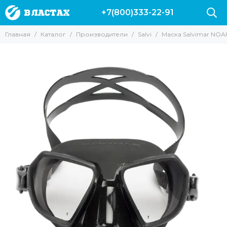
+7(800)333-22-91
Производители
Главная
Каталог
Производители
Salvi
Маска Salvimar NOA
Все товары
Вектор
Marlin
Leaderfins
Salvi
Sargan
Hydra
Pelengas
Скорпена
H.DESSAULT
Riffe
Mares
Cressi
AquaDiscovery
Beuchat
Таймень