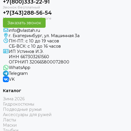
+7(800)333-22-91
+7(343)288-56-54
Заказать звонок
info@vlastah.ru
г. Екатеринбург, ул. Машинная 3а
ПН-ПТ: с 10 до 19 часов
СБ-ВСК: с 10 до 16 часов
ИП Устинов И.Э.
ИНН 667303261560
ОГРНИП 320665800072800
WhatsApp
Telegram
VK
Каталог
Зима 2026
Гидрокостюмы
Подводные ружья
Аксессуары для ружей
Ласты
Маски
Трубки