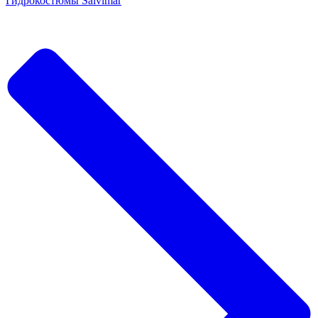
Гидрокостюмы Salvimar