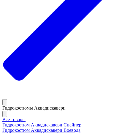
Гидрокостюмы Аквадискавери
Все товары
Гидрокостюм Аквадискавери Снайпер
Гидрокостюм Аквадискавери Воевода