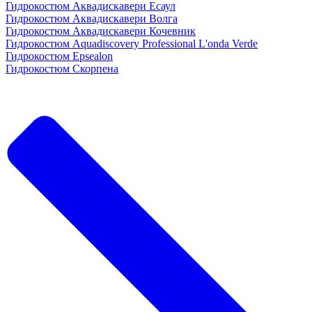
Гидрокостюм Аквадискавери Есаул
Гидрокостюм Аквадискавери Волга
Гидрокостюм Аквадискавери Кочевник
Гидрокостюм Aquadiscovery Professional L'onda Verde
Гидрокостюм Epsealon
Гидрокостюм Скорпена