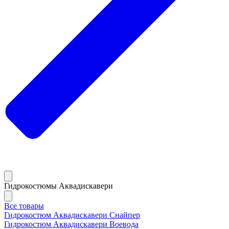
Гидрокостюмы Аквадискавери
Все товары
Гидрокостюм Аквадискавери Снайпер
Гидрокостюм Аквадискавери Воевода