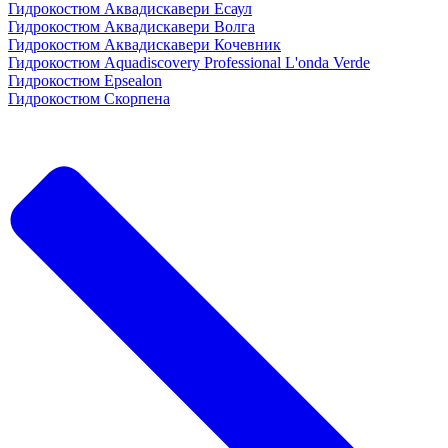
Гидрокостюм Аквадискавери Есаул
Гидрокостюм Аквадискавери Волга
Гидрокостюм Аквадискавери Кочевник
Гидрокостюм Aquadiscovery Professional L'onda Verde
Гидрокостюм Epsealon
Гидрокостюм Скорпена