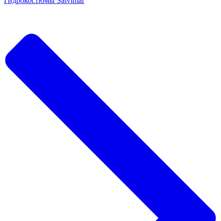
Гидрокостюмы Salvimar