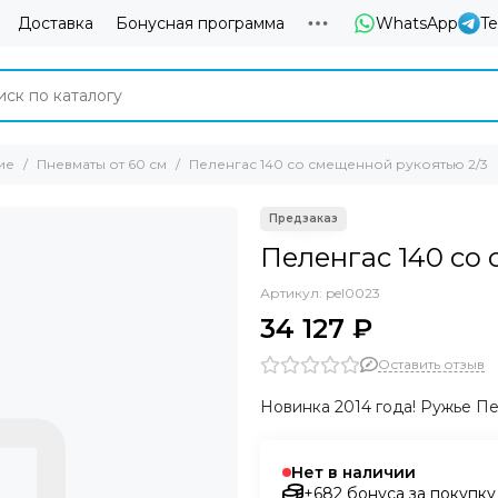
Доставка
Бонусная программа
WhatsApp
T
ие
Пневматы от 60 см
Пеленгас 140 со смещенной рукоятью 2/3
Пеленгас 140 со
Артикул:
pel0023
34 127 ₽
Оставить отзыв
Новинка 2014 года! Ружье Пе
Нет в наличии
+682 бонуса за покупку