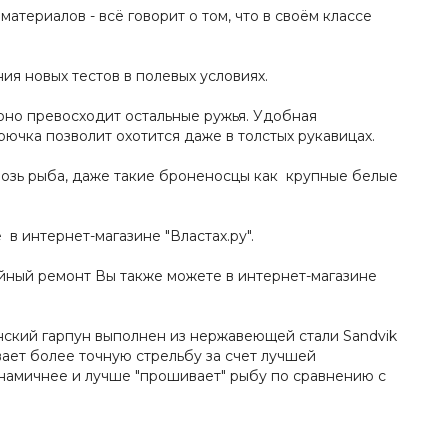
атериалов - всё говорит о том, что в своём классе
я новых тестов в полевых условиях.
оно превосходит остальные ружья. Удобная
ючка позволит охотится даже в толстых рукавицах.
квозь рыба, даже такие броненосцы как крупные белые
в интернет-магазине "Властах.ру".
ийный ремонт Вы также можете в интернет-магазине
янский гарпун выполнен из нержавеющей стали Sandvik
вает более точную стрельбу за счет лучшей
инамичнее и лучше "прошивает" рыбу по сравнению с