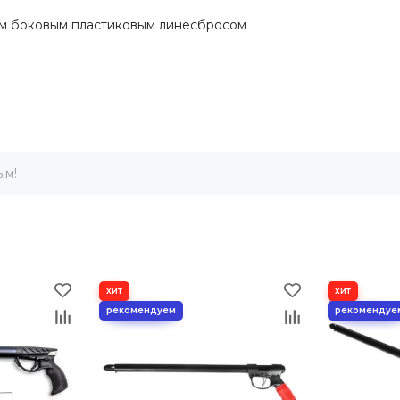
ым боковым пластиковым линесбросом
ым!