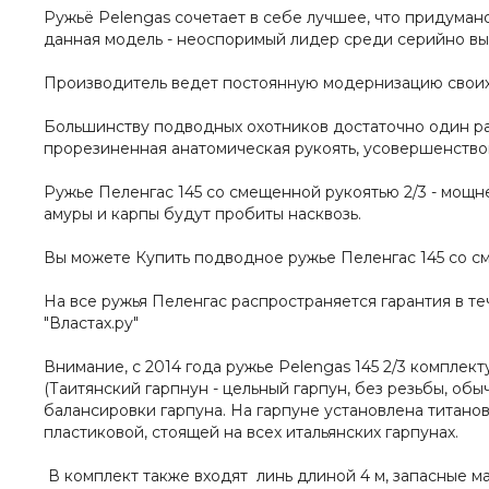
Ружьё Pelengas сочетает в себе лучшее, что придумано
данная модель - неоспоримый лидер среди серийно вы
Производитель ведет постоянную модернизацию своих 
Большинству подводных охотников достаточно один раз
прорезиненная анатомическая рукоять, усовершенствов
Ружье Пеленгас 145 со смещенной рукоятью 2/3 - мощн
амуры и карпы будут пробиты насквозь.
Вы можете
Купить подводное ружье Пеленгас 145 со см
На все ружья Пеленгас распространяется гарантия в т
"Властах.ру"
Внимание, с 2014 года ружье Pelengas 145 2/3 комплек
(Таитянский гарпнун - цельный гарпун, без резьбы, об
балансировки гарпуна. На гарпуне установлена
титано
пластиковой, стоящей на всех итальянских гарпунах.
В комплект также входят линь длиной 4 м, запасные ма