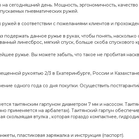
 на сегодняшний день. Мощность, эргономичность, качество м
пускаемых пневматических ружей.
ружей в соответствии с пожеланиями клиентов и прохождени
 подержать данное ружье в руках, чтобы понять, насколько 
анный линесброс, мягкий спуск, больше скоба спускового кр
ейшее ружье. В
ы можете забыть, что такое не пробитая нас
ещенной рукоятью 2/3 в Екатеринбурге, России и Казахстане 
ечение одного года со дня покупки. Осуществить постгарант
туется
таитянским
гарпуном
диаметром
7 мм
и насосом. Таит
ычно применяется на арбалетах). Таитянский гарпун обеспечи
вая
скользящая втулка
, которая гораздо компактнее, гидрод
нжеты, пластиковая заряжалка и инструкция (паспорт).