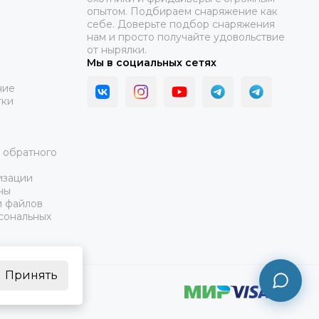
опытом. Подбираем снаряжение как
себе. Доверьте подбор снаряжения
нам и просто получайте удовольствие
от нырялки.
Мы в социальных сетях
ние
тки
а обратного
изации
ны
и файлов
сональных
Принять