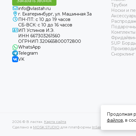
Заказать звонок
Трубки
info@vlastah.ru
Носки и пе
г. Екатеринбург, ул. Машинная 3а
Аксессуар
ПН-ПТ: с 10 до 19 часов
Распродаж
СБ-ВСК: с 10 до 16 часов
Подарочны
ИП Устинов И.Э.
Комплекты
ИНН 667303261560
Фридайвин
ОГРНИП 320665800072800
SUP Борд
WhatsApp
Производи
Telegram
Снорклинг
VK
Продолжая р
файлов
, в с
2026 © В ластах.
Карта сайта
Сделано в
MOSK.STUDIO
для платформы
InSales