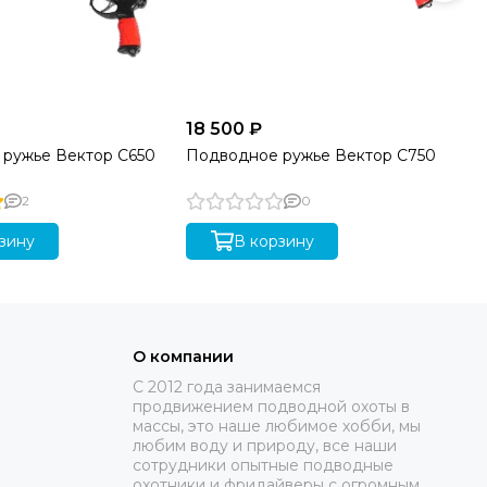
18 500 ₽
18
ружье Вектор C650
Подводное ружье Вектор C750
По
(7
2
0
зину
В корзину
О компании
C 2012 года занимаемся
продвижением подводной охоты в
массы, это наше любимое хобби, мы
любим воду и природу, все наши
сотрудники опытные подводные
охотники и фридайверы с огромным