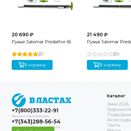
20 690 ₽
21 490 ₽
Ружье Salvimar Predathor 65
Ружье Salvimar Preda
1
0
В корзину
В корзину
Каталог
Зима 2026
Гидрокост
+7(800)333-22-91
Подводные
Аксессуар
+7(343)288-56-54
Ласты
Маски