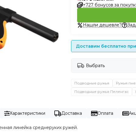
+727 бонусов за покупк
Нашли дешевле?
Зад
Доставим бесплатно при 
Выбрать
Подводные ружья
Ружья пне
Подводные ружья Пеленгас
Характеристики
Доставка
Оплата
Акц
енная линейка среднеруких ружей.