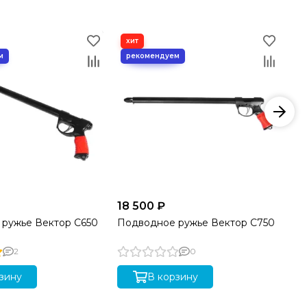
18 500 ₽
18
ружье Вектор C650
Подводное ружье Вектор C750
По
(7
2
0
зину
В корзину