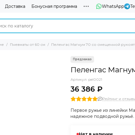
Доставка
Бонусная программа
WhatsApp
T
ие
Пневматы от 60 см
Пеленгас Магнум 70 со смещенной рукоят
Пеленгас Магнум
Артикул:
pel0021
36 386 ₽
Рейтинг и отзывы 
Первое ружье из линейки Ма
надежное подводной ружьё. П
Нет в наличии