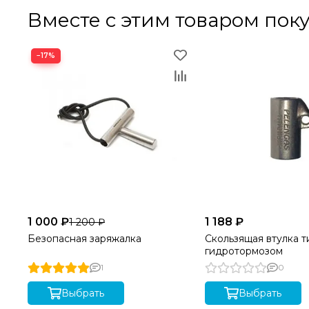
Вместе с этим товаром пок
−17%
1 000 ₽
1 188 ₽
1 200 ₽
Безопасная заряжалка
Скользящая втулка т
гидротормозом
1
0
Выбрать
Выбрать