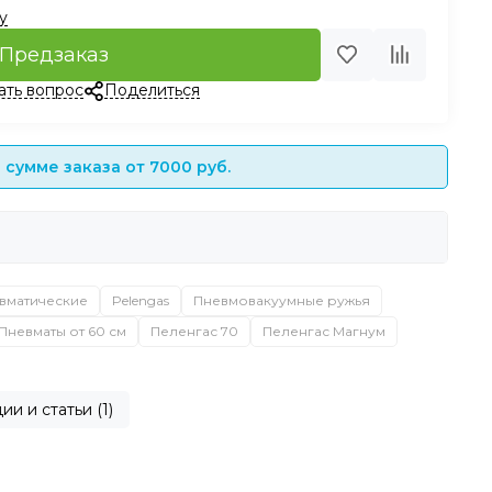
у
Предзаказ
ать вопрос
Поделиться
сумме заказа от 7000 руб.
вматические
Pelengas
Пневмовакуумные ружья
Пневматы от 60 см
Пеленгас 70
Пеленгас Магнум
ии и статьи (1)