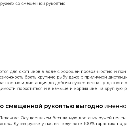
 ружьях со смещенной рукоятью.
ся для охотников в воде с хорошей прозрачностью и при 
озможность брать крупную рыбу даже с приличной дистанци
рачностью и дистанция до добычи существенна - у данного 
димости поохотиться и в камыше и коряжнике на крупную р
со смещенной рукоятью
выгодно
именно 
ленгас. Осуществляем бесплатную доставку ружей пеленга
нгас. Купив ружье у нас вы получаете 100% гарантию подл