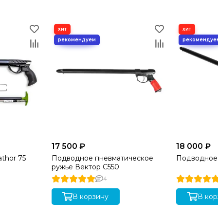
17 500 ₽
18 000 ₽
thor 75
Подводное пневматическое
Подводное 
ружье Вектор C550
4
В корзину
В кор