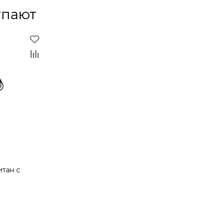
упают
итан с