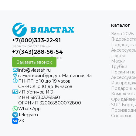
Каталог
Зима 2026
Гидрокост
+7(800)333-22-91
Подводные
Аксессуар
+7(343)288-56-54
Ласты
Маски
Заказать звонок
Трубки
info@vlastah.ru
Носки и пе
г. Екатеринбург, ул. Машинная 3а
Аксессуар
ПН-ПТ: с 10 до 19 часов
Распродаж
СБ-ВСК: с 10 до 16 часов
Подарочны
ИП Устинов И.Э.
Комплекты
ИНН 667303261560
Фридайвин
ОГРНИП 320665800072800
SUP Борд
WhatsApp
Производи
Telegram
Снорклинг
VK