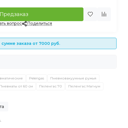
Предзаказ
ать вопрос
Поделиться
сумме заказа от 7000 руб.
вматические
Pelengas
Пневмовакуумные ружья
Пневматы от 60 см
Пеленгас 70
Пеленгас Магнум
та
.