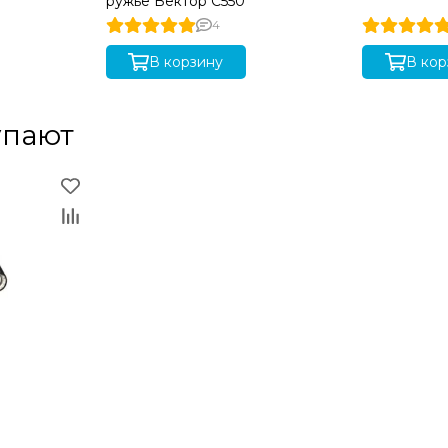
ружье Вектор C550
4
В корзину
В кор
упают