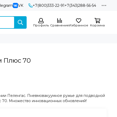
elegram
VK
+7(800)333-22-91
+7(343)288-56-54
Профиль
Сравнение
Избранное
Корзина
м Плюс 70
нии Пеленгас. Пневмовакуумное ружье для подводной
с 70. Множество инновационных обновлений!