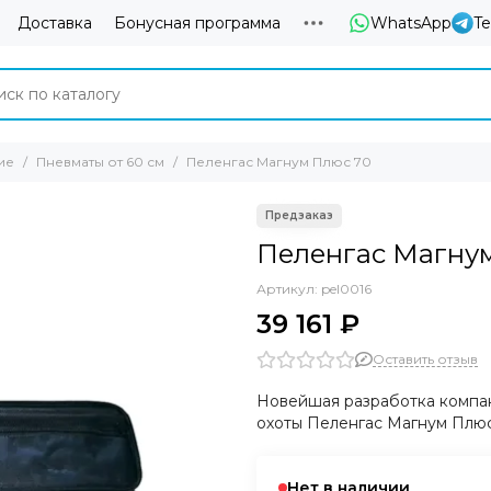
Доставка
Бонусная программа
WhatsApp
T
ие
Пневматы от 60 см
Пеленгас Магнум Плюс 70
Пеленгас Магну
Артикул:
pel0016
39 161 ₽
Оставить отзыв
Новейшая разработка компа
охоты Пеленгас Магнум Плю
Нет в наличии