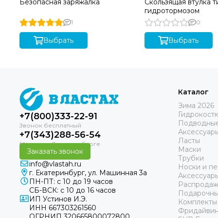
Безопасная заряжалка
Скользящая втулка т
гидротормозом
1
0
Выбрать
Выбрать
Каталог
Зима 2026
Гидрокост
+7(800)333-22-91
Подводные
Аксессуар
+7(343)288-56-54
Ласты
Маски
Заказать звонок
Трубки
info@vlastah.ru
Носки и пе
г. Екатеринбург, ул. Машинная 3а
Аксессуар
ПН-ПТ: с 10 до 19 часов
Распродаж
СБ-ВСК: с 10 до 16 часов
Подарочны
ИП Устинов И.Э.
Комплекты
ИНН 667303261560
Фридайвин
ОГРНИП 320665800072800