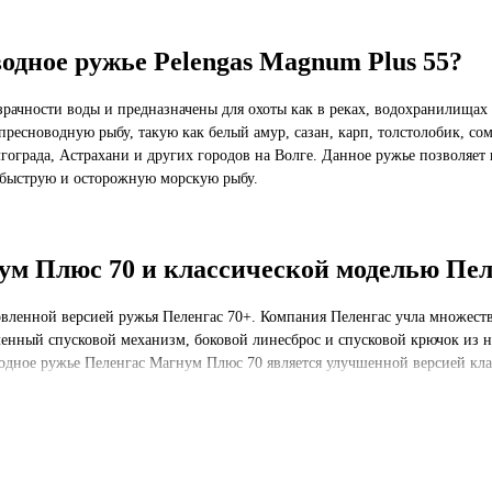
одное ружье Pelengas Magnum Plus 55?
ачности воды и предназначены для охоты как в реках, водохранилищах и
ресноводную рыбу, такую как белый амур, сазан, карп, толстолобик, со
ограда, Астрахани и других городов на Волге. Данное ружье позволяет 
на быструю и осторожную морскую рыбу.
ум Плюс 70 и классической моделью Пел
вленной версией ружья Пеленгас 70+. Компания Пеленгас учла множеств
енный спусковой механизм, боковой линесброс и спусковой крючок из н
дводное ружье Пеленгас Магнум Плюс 70 является улучшенной версией кл
ас Магнум Плюс 70 в Москве?