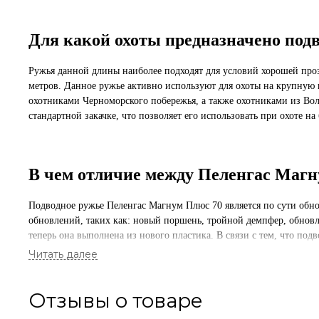
Для какой охоты предназначено подв
Ружья данной длины наиболее подходят для условий хорошей прозр
метров. Данное ружье активно используют для охоты на крупную п
охотниками Черноморского побережья, а также охотниками из Волг
стандартной закачке, что позволяет его использовать при охоте 
В чем отличие между Пеленгас Магн
Подводное ружье Пеленгас Магнум Плюс 70 является по сути обно
обновлений, таких как: новый поршень, тройной демпфер, обновл
теперь она выполнена из нового пластика. В связи с тем, что по
2016 года снята с производства.
Отзывы о товаре
Где купить подводное ружье Пеленг