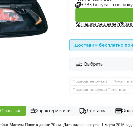
+783 бонуса за покупку
Нашли дешевле?
Зад
Доставим бесплатно при 
Выбрать
Подводные ружья
Ружья пне
Подводные ружья Пеленгас
Описание
Характеристики
Доставка
Опла
ки Магнум Плюс в длине 70 см. Дата начала выпуска 1 марта 2016 года