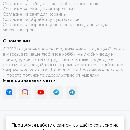
Согласие на сайт для заказа обратного звонка
Согласие на сайт для авторизации
Согласие на сайт для корзины
Согласие на обработку куки файлов
Согласие на обработку персональных данных для
мессенджеров
О компании
C 2012 года занимаемся продвижением подводной охоты
в массы, это наше любимое хобби, мы любим воду и
природу, все наши сотрудники опытные подводные
охотники и фридайверы с огромным опытом. Подбираем
снаряжение как себе. Доверьте подбор снаряжения нам
и просто получайте удовольствие от нырялки.
Мы в социальных сетях
2026 © В ластах.
Карта сайта
Сделано в
MOSK.STUDIO
для платформы
InSales
Продолжая работу с сайтом, вы даёте
согласие на