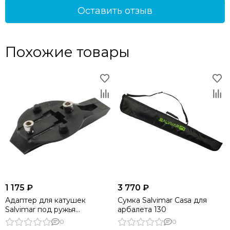
Оставить отзыв
Похожие товары
1 175 ₽
3 770 ₽
Адаптер для катушек
Сумка Salvimar Casa для
Salvimar под ружья
арбалета 130
арбалеты Cressi
0
0