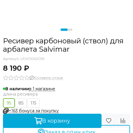
Ресивер карбоновый (ствол) для
арбалета Salvimar
Артикул:
LFUC100/C95
8 190 ₽
Оставить отзыв
в 1 магазине
В наличии
длина ресивера
95
85
115
+163 бонуса за покупку
В корзину
Заказ в один клик