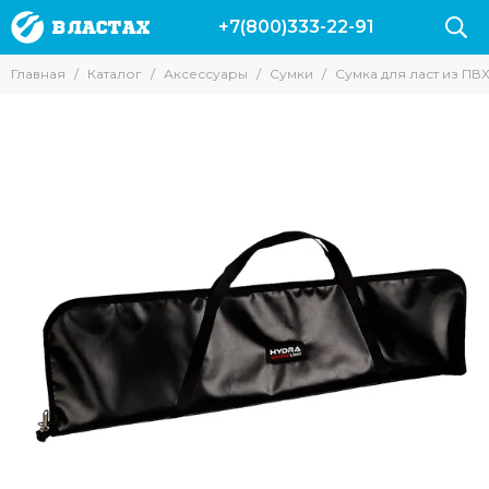
+7(800)333-22-91
Аксессуары
Главная
Каталог
Аксессуары
Сумки
Сумка для ласт из ПВХ
Все товары
Буи и плотики
Ножи
Куканы и питомзы
Груза и разгрузки
Подводные компьютеры
Сумки
Фонари
Гермомешки
Гермобокс
для масок и трубок
Наклейки на авто
Одежда
для фонарей
Аксессуары для камер
Полотенца Marlin