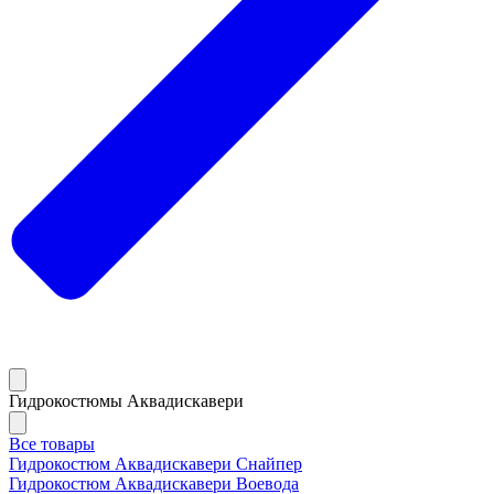
Гидрокостюмы Аквадискавери
Все товары
Гидрокостюм Аквадискавери Снайпер
Гидрокостюм Аквадискавери Воевода