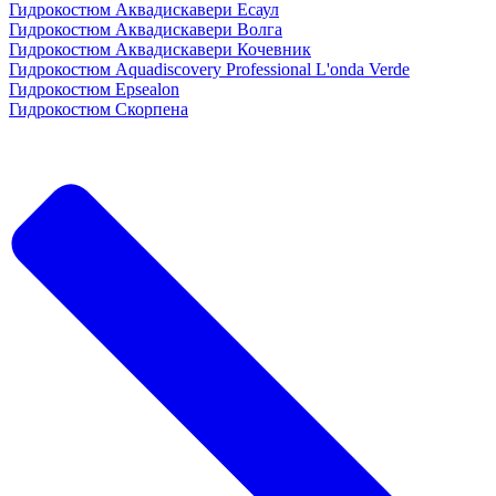
Гидрокостюм Аквадискавери Есаул
Гидрокостюм Аквадискавери Волга
Гидрокостюм Аквадискавери Кочевник
Гидрокостюм Aquadiscovery Professional L'onda Verde
Гидрокостюм Epsealon
Гидрокостюм Скорпена