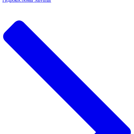
Гидрокостюмы Salvimar