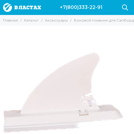
+7(800)333-22-91
Аксессуары
Главная
Каталог
Аксессуары
Боковой плавник для Сапборд
Все товары
Буи и плотики
Ножи
Куканы и питомзы
Груза и разгрузки
Подводные компьютеры
Сумки
Фонари
Гермомешки
Гермобокс
для масок и трубок
Наклейки на авто
Одежда
для фонарей
Аксессуары для камер
Полотенца Marlin