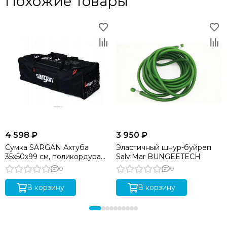
Похожие товары
4 598 ₽
3 950 ₽
Сумка SARGAN Ахтуба
Эластичный шнур-буйреп
35х50х99 см, поликордура
SalviMar BUNGEETECH
Oxford 1680D PU, черный
0
0
В корзину
В корзину