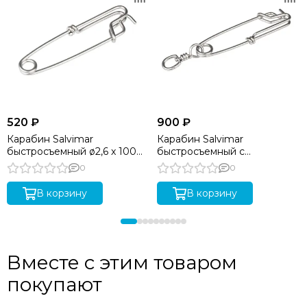
520 ₽
900 ₽
Карабин Salvimar
Карабин Salvimar
быстросъемный ø2,6 x 100
быстросъемный с
мм - 100 кг
вертлюгом ø 3,5 x 120 мм -
0
0
200 кг.
В корзину
В корзину
Вместе с этим товаром
покупают