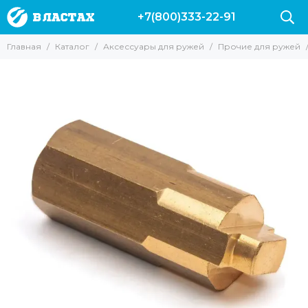
+7(800)333-22-91
Аксессуары для ружей
Главная
Каталог
Аксессуары для ружей
Прочие для ружей
Все товары
Гарпуны
Наконечники для ружей
Катушки
Лини
Прочие для ружей
Запасные части и аксессуары для ружей Пеленгас
Аксессуары для арбалетов
Чехлы для ружей
Линесбрасыватели