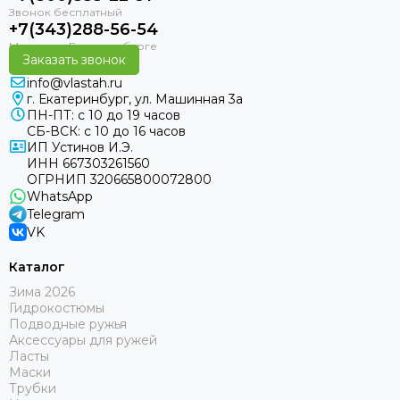
+7(343)288-56-54
Заказать звонок
info@vlastah.ru
г. Екатеринбург, ул. Машинная 3а
ПН-ПТ: с 10 до 19 часов
СБ-ВСК: с 10 до 16 часов
ИП Устинов И.Э.
ИНН 667303261560
ОГРНИП 320665800072800
WhatsApp
Telegram
VK
Каталог
Зима 2026
Гидрокостюмы
Подводные ружья
Аксессуары для ружей
Ласты
Маски
Трубки