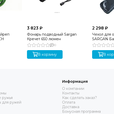
3 823 ₽
2 298 ₽
уйреп
Фонарь подводный Sargan
Чехол для о
CH
Кречет 650 люмен
SARGAN Ба
0
В корзину
В кор
Информация
О компании
юмы
Контакты
 ружья
Как сделать заказ?
ы для ружей
Оплата
Доставка
Бонусная программа