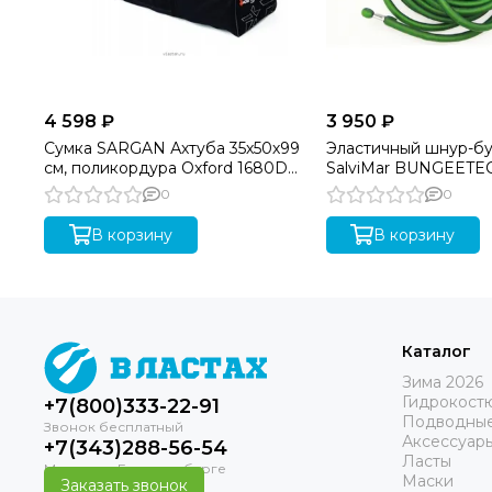
4 598 ₽
3 950 ₽
Сумка SARGAN Ахтуба 35х50х99
Эластичный шнур-б
см, поликордура Oxford 1680D
SalviMar BUNGEETE
PU, черный
0
0
В корзину
В корзину
Каталог
Зима 2026
Гидрокост
+7(800)333-22-91
Подводные
Аксессуар
+7(343)288-56-54
Ласты
Маски
Заказать звонок