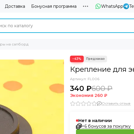
Доставка
Бонусная программа
WhatsApp
T
ры на сапборд
−43%
Крепление для э
Артикул:
FL006
340 ₽
600 ₽
Экономия
260 ₽
Оставить отзыв
Нет в наличии
+6 бонусов за покупку