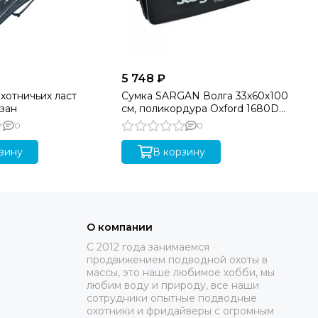
5 748 ₽
7 
хотничьих ласт
Сумка SARGAN Волга 33х60х100
Фо
зан
см, поликордура Oxford 1680D
Бе
PU, черный
0
0
зину
В корзину
О компании
C 2012 года занимаемся
продвижением подводной охоты в
массы, это наше любимое хобби, мы
любим воду и природу, все наши
сотрудники опытные подводные
охотники и фридайверы с огромным