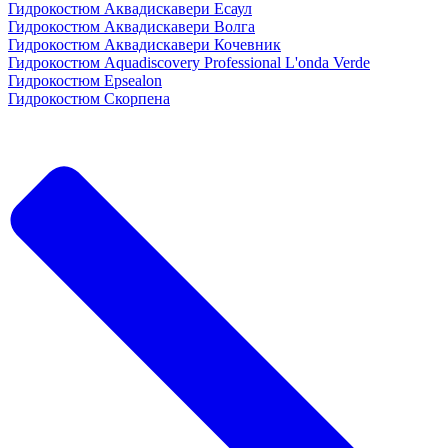
Гидрокостюм Аквадискавери Есаул
Гидрокостюм Аквадискавери Волга
Гидрокостюм Аквадискавери Кочевник
Гидрокостюм Aquadiscovery Professional L'onda Verde
Гидрокостюм Epsealon
Гидрокостюм Скорпена