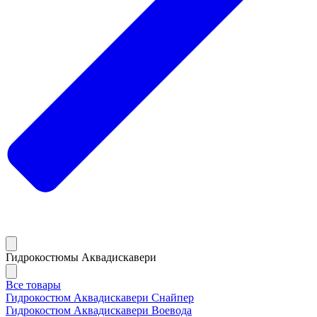
Гидрокостюмы Аквадискавери
Все товары
Гидрокостюм Аквадискавери Снайпер
Гидрокостюм Аквадискавери Воевода