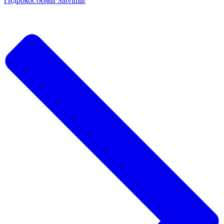
Гидрокостюмы Salvimar