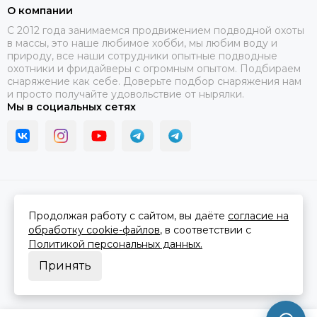
О компании
C 2012 года занимаемся продвижением подводной охоты
в массы, это наше любимое хобби, мы любим воду и
природу, все наши сотрудники опытные подводные
охотники и фридайверы с огромным опытом. Подбираем
снаряжение как себе. Доверьте подбор снаряжения нам
и просто получайте удовольствие от нырялки.
Мы в социальных сетях
2026 © В ластах.
Карта сайта
Сделано в
MOSK.STUDIO
для платформы
InSales
Продолжая работу с сайтом, вы даёте
согласие на
обработку cookie-файлов
, в соответствии с
Политикой персональных данных.
Принять