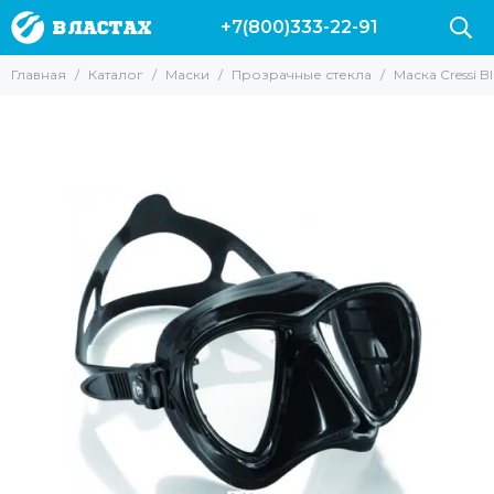
+7(800)333-22-91
Маски
Главная
Каталог
Маски
Прозрачные стекла
Маска Cressi 
Все товары
Для подводной охоты
Для Снорклинга
Для фридайвинга
Для дайвинга
Маски с трубкой
Прозрачные стекла
Маски без рамки
С креплением для GoPro
С моностеклом
С двумя стеклами
Просветленные стекла