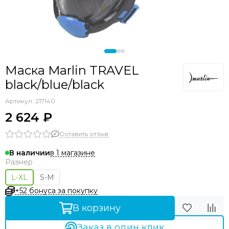
Маска Marlin TRAVEL
black/blue/black
Артикул:
217140
2 624 ₽
Оставить отзыв
в 1 магазине
В наличии
Размер
L-XL
S-M
+52 бонуса за покупку
В корзину
Заказ в один клик