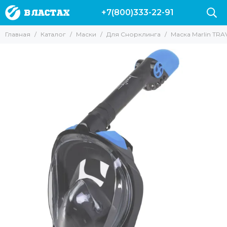
+7(800)333-22-91
Маски
Главная
Каталог
Маски
Для Снорклинга
Маска Marlin TRAV
Все товары
Для подводной охоты
Для Снорклинга
Для фридайвинга
Для дайвинга
Маски с трубкой
Прозрачные стекла
Маски без рамки
С креплением для GoPro
С моностеклом
С двумя стеклами
Просветленные стекла