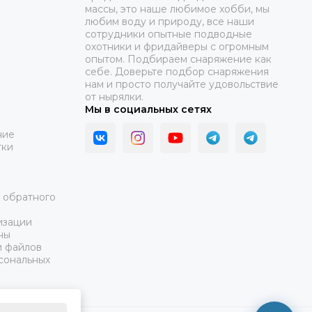
массы, это наше любимое хобби, мы
любим воду и природу, все наши
сотрудники опытные подводные
охотники и фридайверы с огромным
опытом. Подбираем снаряжение как
себе. Доверьте подбор снаряжения
нам и просто получайте удовольствие
от нырялки.
Мы в социальных сетях
ние
тки
а обратного
изации
ны
и файлов
сональных