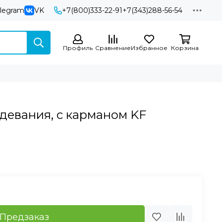
elegram
VK
+7(800)333-22-91
+7(343)288-56-54
Профиль
Сравнение
Избранное
Корзина
девания, с карманом KF
Предзаказ