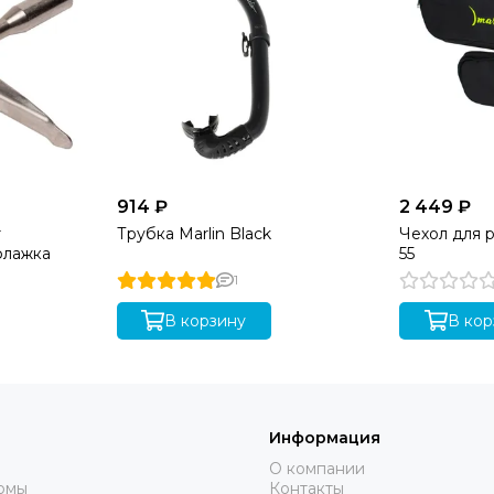
914 ₽
2 449 ₽
r
Трубка Marlin Black
Чехол для р
флажка
55
1
В корзину
В кор
Информация
О компании
юмы
Контакты