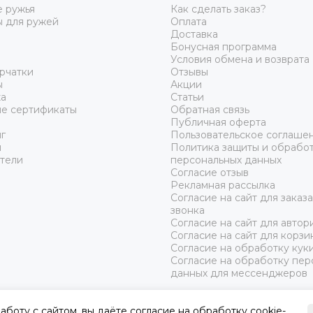
 ружья
Как сделать заказ?
ы для ружей
Оплата
Доставка
Бонусная программа
Условия обмена и возврата
рчатки
Отзывы
ы
Акции
а
Статьи
е сертификаты
Обратная связь
Публичная оферта
г
Пользовательское соглаше
ы
Политика защиты и обрабо
тели
персональных данных
Согласие отзыв
Рекламная рассылка
Согласие на сайт для заказ
звонка
Согласие на сайт для автор
Согласие на сайт для корзи
Согласие на обработку кук
Согласие на обработку пер
данных для мессенджеров
аботу с сайтом, вы даёте
согласие на обработку cookie-