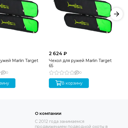
2 624 ₽
1 
ужей Marlin Target
Чехол для ружей Marlin Target
Тр
65
0
0
зину
В корзину
О компании
C 2012 года занимаемся
продвижением подводной охоты в