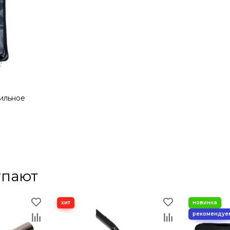
ильное
упают