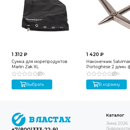
1 312 ₽
1 420 ₽
Сумка для морепродуктов
Наконечник Salvima
Marlin Zak XL
Portoghese 2 длин. 
0
0
Выбрать
В корзину
Каталог
Зима 2026
Гидрокост
+7(800)333-22-91