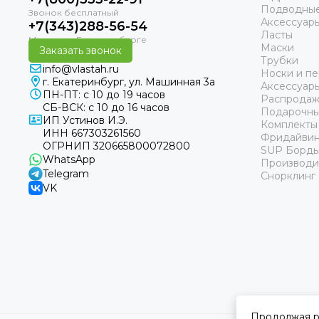
Подводные
Аксессуар
+7(343)288-56-54
Ласты
Маски
Заказать звонок
Трубки
info@vlastah.ru
Носки и пе
г. Екатеринбург, ул. Машинная 3а
Аксессуар
ПН-ПТ: с 10 до 19 часов
Распродаж
СБ-ВСК: с 10 до 16 часов
Подарочны
ИП Устинов И.Э.
Комплекты
ИНН 667303261560
Фридайвин
ОГРНИП 320665800072800
SUP Борд
WhatsApp
Производи
Telegram
Снорклинг
VK
Продолжая р