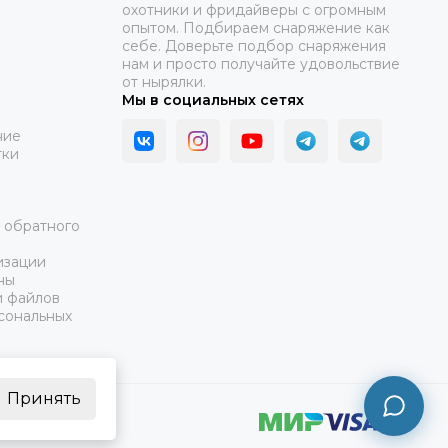
охотники и фридайверы с огромным
опытом. Подбираем снаряжение как
себе. Доверьте подбор снаряжения
нам и просто получайте удовольствие
от нырялки.
Мы в социальных сетях
ние
тки
а обратного
изации
ны
и файлов
сональных
Принять